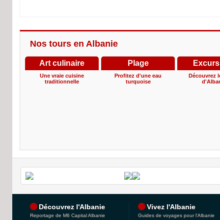
Nos tours en Albanie
Art culinaire
Plage
Excurs
Une vraie cuisine
Profitez d'une eau
Découvrez le
traditionnelle
turquoise
d'Alba
Montagne
Nature
Curios
Une nature inexplorée
La nature et l'aventure
Une autre f
voyag
Découvrez l'Albanie
Vivez l'Albanie
Reportage de M6 Capital Albanie
Guides de voyages pour l'Albanie